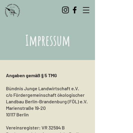
Impressum
Angaben gemäß § 5 TMG
Bündnis Junge Landwirtschaft e.V.
c/o Fördergemeinschaft ökologischer
Landbau Berlin-Brandenburg (FÖL) e.V.
Marienstraße 19-20
10117 Berlin
Vereinsregister: VR 32594 B