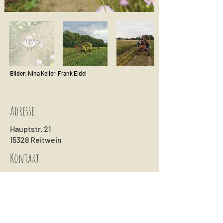
Bilder: Nina Keller, Frank Eidel
Adresse
Hauptstr. 21
15328 Reitwein
Kontakt
033601468260
info@die-wildblume.de
weiterführende Links